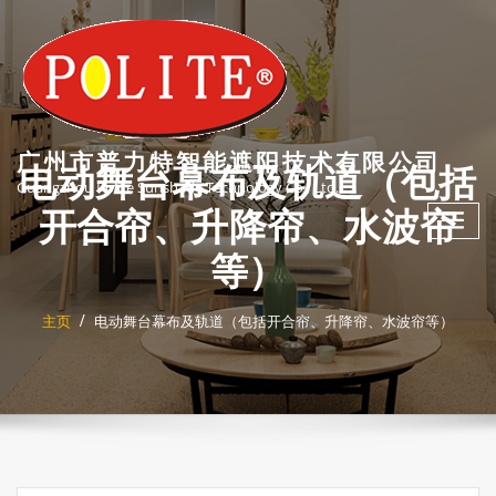
跳
至
正
文
广州市普力特智能遮阳技术有限公司
电动舞台幕布及轨道（包括
Guangzhou Polite Sunshade Technology Co., Ltd.
开合帘、升降帘、水波帘
等）
主页
电动舞台幕布及轨道（包括开合帘、升降帘、水波帘等）